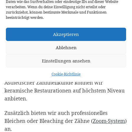
Daten wie das Surfverhalten oder eindeutige IDs auf dieser Website
Fühlen Sie sich in unserem Wartezimmer wie zuhause
verarbeiten. Wenn du deine Einwilligung nicht erteilst oder
zurückziehst, können bestimmte Merkmale und Funktionen
beeinträchtigt werden.
Akzeptieren
Ihr strahlendes Lächeln
Ablehnen
Haben Sie einen besonderen ästhetischen
Anspruch an Ihre Zähne? Gerne kommen wir
Einstellungen ansehen
Ihren Wünschen nach. Durch den ebenfalls
kammerzertifizierten Tätigkeitsschwerpunkt in
Cookie-Richtlinie
Ästhetischer Zahnheilkunde können wir
keramische Restaurationen auf höchstem Niveau
anbieten.
Zusätzlich bieten wir auch professionelles
Bleichen oder Bleaching der Zähne (
Zoom-System
)
an.